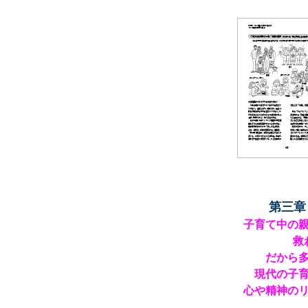
第三章
子育て中の
救
だから
現代の子
心や精神の