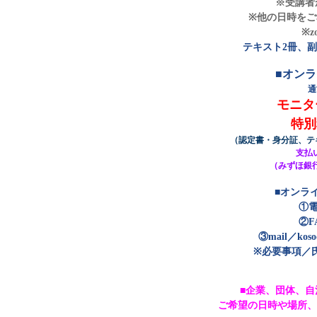
※受講者
※他の日時を
※
テキスト2冊、
■オン
通
モニタ
特別
（認定書・身分証、テ
支払
（みずほ銀行 
■オンラ
①電話
②F
③mail
／koso
※必要事項／
■企業、団体、
ご希望の日時や場所、