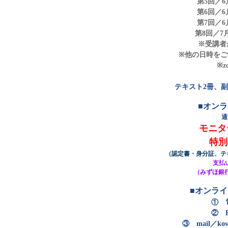
第5回／6月
第6回／6月
第7回／6月
第8回／7月
※受講者
※他の日時を
※
テキスト2冊、
■オン
通
モニタ
特別
（認定書・身分証、テ
支払
（みずほ銀行 
■オンラ
① 電
② 
③ mail
／kos