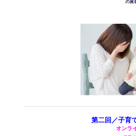
の座
第二回／子育
オンラ