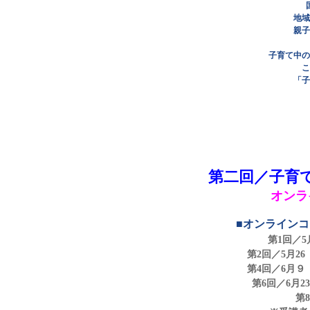
地域
親子
子育て中の
こ
「子
第二回／子育
オンラ
■オンライン
第1回／5月
第2回／5月2
第4回／6月９
第6回／6月2
第