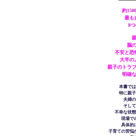
約15
最も
8
脳
不安と恐
大半の
親子のトラ
明確
本書では
特に親子
夫婦の
そして
不幸な状態
現場で
具体的
子育ての苦悩