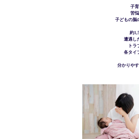
子育
苦悩
子どもの脳
約1
遭遇し
トラ
各タイ
分かりやす