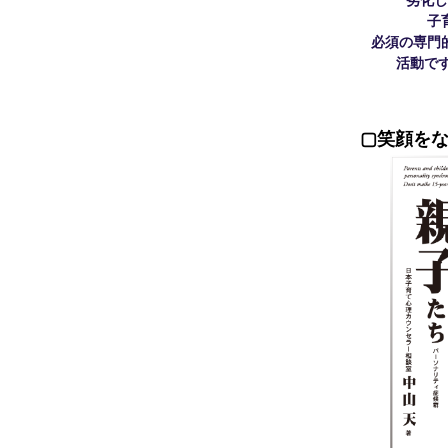
劣化し
子
必須の専門
活動で
▢笑顔をな