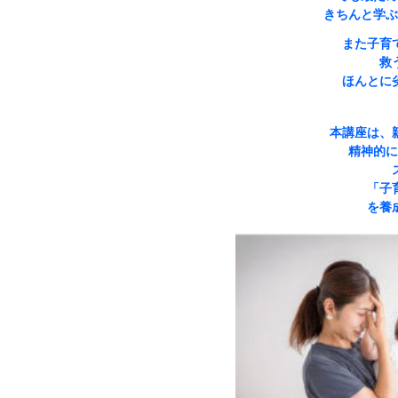
きちんと学ぶ
また子育
救
ほんとに
本講座は、
精神的に
「子
を養