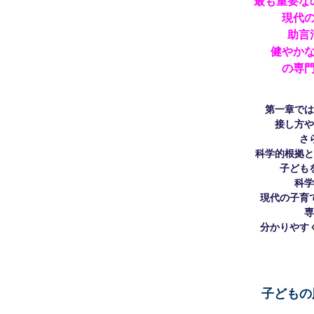
最も重要な
現代
助言
健やか
の専
第一章では
接し方や
さ
科学的根拠と
子ども
科学
現代の子育
専
分かりやす
子どもの