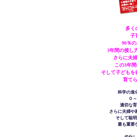
多く
子
90％
3年間の接し
さらに夫
この3年
そして子どもを
育て
科学の進
０～
適切な育
さらに夫婦や
そして聡明
最も重要