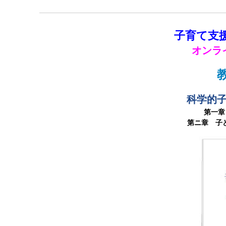
子育て支
オンラ
科学的
第一章
第ニ章 子