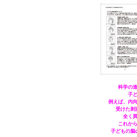
科学の
子
例えば、内
受けた刺
全く
これか
子どもの脳