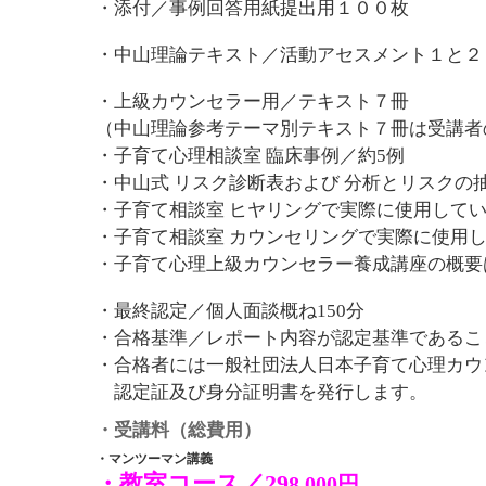
・添付／事例回答用紙提出用１００枚
・中山理論テキスト／活動アセスメント１と２
・上級カウンセラー用／テキスト７冊
（中山理論参考テーマ別テキスト７冊は受講者
・子育て心理相談室 臨床事例／約5例
・中山式 リスク診断表および 分析とリスクの
・子育て相談室 ヒヤリングで実際に使用して
・子育て相談室 カウンセリングで実際に使用
・子育て心理上級カウンセラー養成講座の概要
・最終認定／個人面談概ね150分
・合格基準／レポート内容が認定基準であるこ
・合格者には一般社団法人日本子育て心理カウ
認定証及び身分証明書を発行します。
・受講料（総費用）
・マンツーマン講義
・教室コース／29
8,000円