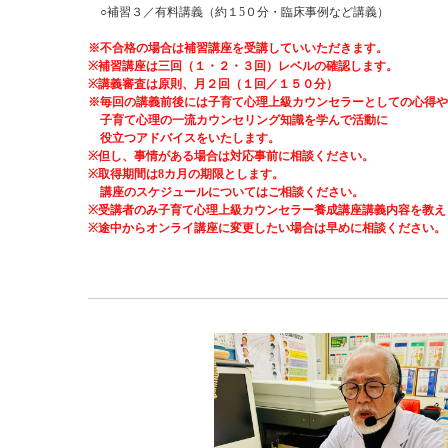
○補習３／有料講義（約１5０分・臨床事例など講義）
※不合格の場合は補習講座を受講していいただきます。
※補習講座は三回（１・２・３回）レベルの確認します。
※講義審査は原則、月２回（１回／１５０分）
※毎回の講義前後には子育て心理上級カウンセラーとしての心得や
子育て心理の
一流カウンセリング知識を学んで活動に
役立つアドバイスをいたします。
※但し、
事情がある場合は対応
事前に相談ください。
※取得期間は8カ月の期限とします。
講座の
スケジュールについてはご相談ください。
※受講者のみ子育て心理上級カウンセラー養成講座講義内容を
教え
※途中からオンライ講座に変更したい場合は早めに相談ください。