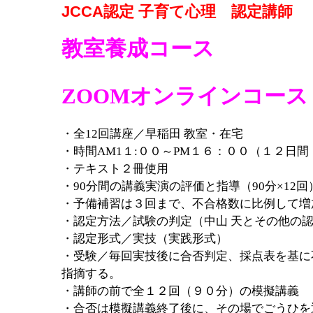
JCCA認定
子育て心理 認定講師
教室養成コース
ZOOMオンラインコース
・全12回講座／早稲田 教室・在宅
・時間AM1１:００～PM１６：００（１２日
・テキスト２冊使用
・90分間の講義実演の評価と指導（90分×12回
・予備補習は３回まで、不合格数に比例して増
・認定方法／試験の判定（中山 天とその他の
・認定形式／実技（実践形式）
・受験／毎回実技後に合否判定、採点表を基に
指摘する。
・講師の前で全１２回（９０分）の模擬講義
・合否は模擬講義終了後に、その場でごうひを