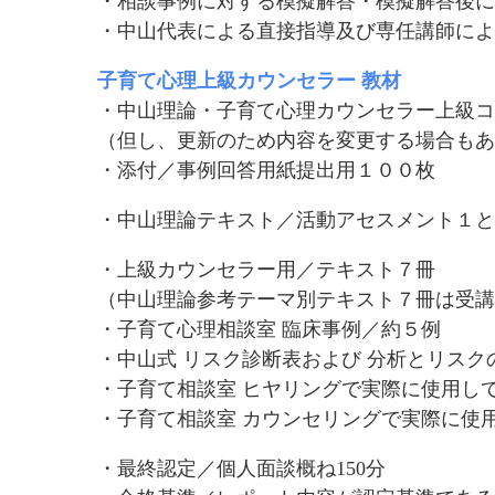
・相談事例に対する模擬解答・模擬解答後に
・中山代表による直接指導及び専任講師によ
子育て心理上級カウンセラー 教材
・中山理論・子育て心理カウンセラー上級コ
（但し、更新のため内容を変更する場合もあ
・添付／事例回答用紙提出用１００枚
・中山理論テキスト／活動アセスメント１と
・上級カウンセラー用／テキスト７冊
（中山理論参考テーマ別テキスト７冊は受講
・子育て心理相談室 臨床事例／約５例
・中山式 リスク診断表および 分析とリスク
・子育て相談室 ヒヤリングで実際に使用し
・子育て相談室 カウンセリングで実際に使
・最終認定／個人面談概ね150分