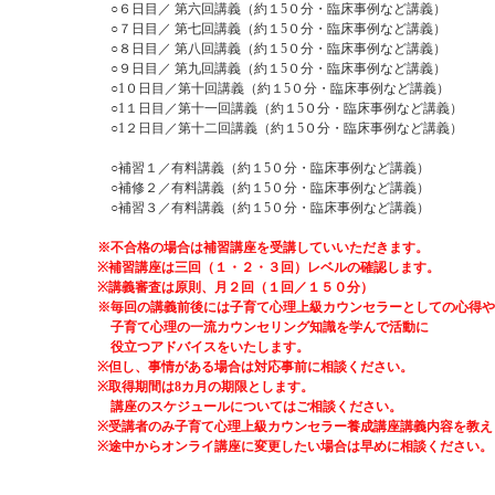
○６日目／ 第六回講義（約１5０分・臨床事例など講義）
○７日目／ 第七回講義（約１5０分・臨床事例など講義）
○８日目／ 第八回講義（約１5０分・臨床事例など講義）
○９日目／ 第九回講義（約１5０分・臨床事例など講義）
○1０日目／第十回講義（約１5０分・
臨床事例など講義）
○1１日目／第十一回講義（約１5０分・臨床事例など講義）
○1２日目／第十二回講義（約１5０分・臨床事例など講義）
○補習１／有料講義（約１5０分・臨床事例など講義）
○補修２／有料講義（約１5０分・臨床事例など講義）
○補習３／有料講義（約１5０分・臨床事例など講義）
※不合格の場合は補習講座を受講していいただきます。
※補習講座は三回（１・２・３回）レベルの確認します。
※講義審査は原則、月２回（１回／１５０分）
※毎回の講義前後には子育て心理上級カウンセラーとしての心得や
子育て心理の
一流カウンセリング知識を学んで活動に
役立つアドバイスをいたします。
※但し、
事情がある場合は対応
事前に相談ください。
※取得期間は8カ月の期限とします。
講座の
スケジュールについてはご相談ください。
※受講者のみ子育て心理上級カウンセラー養成講座講義内容を
教え
※途中からオンライ講座に変更したい場合は早めに相談ください。